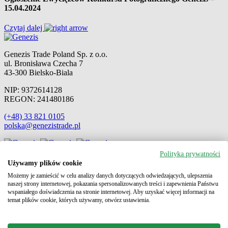
15.04.2024
Czytaj dalej
Genezis Trade Poland Sp. z o.o.
ul. Bronisława Czecha 7
43-300 Bielsko-Biala
NIP: 9372614128
REGON: 241480186
(+48) 33 821 0105
polska@genezistrade.pl
Polityka prywatności
O nas
Używamy plików cookie
Logistyka
Możemy je zamieścić w celu analizy danych dotyczących odwiedzających, ulepszenia
Produkty
naszej strony internetowej, pokazania spersonalizowanych treści i zapewnienia Państwu
Aktualności
wspaniałego doświadczenia na stronie internetowej. Aby uzyskać więcej informacji na
Kontakt
temat plików cookie, których używamy, otwórz ustawienia.
Ogólne warunki sprzedaży
RODO