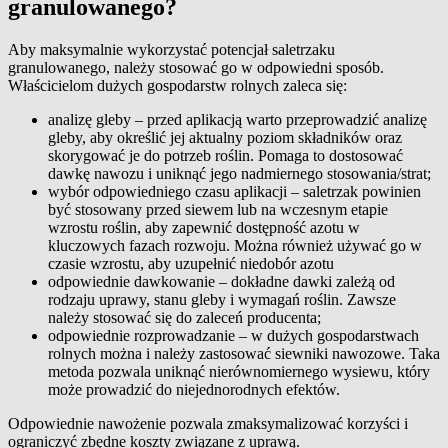
granulowanego?
Aby maksymalnie wykorzystać potencjał saletrzaku
granulowanego, należy stosować go w odpowiedni sposób.
Właścicielom dużych gospodarstw rolnych zaleca się:
analizę gleby – przed aplikacją warto przeprowadzić analizę
gleby, aby określić jej aktualny poziom składników oraz
skorygować je do potrzeb roślin. Pomaga to dostosować
dawkę nawozu i uniknąć jego nadmiernego stosowania/strat;
wybór odpowiedniego czasu aplikacji – saletrzak powinien
być stosowany przed siewem lub na wczesnym etapie
wzrostu roślin, aby zapewnić dostępność azotu w
kluczowych fazach rozwoju. Można również używać go w
czasie wzrostu, aby uzupełnić niedobór azotu
odpowiednie dawkowanie – dokładne dawki zależą od
rodzaju uprawy, stanu gleby i wymagań roślin. Zawsze
należy stosować się do zaleceń producenta;
odpowiednie rozprowadzanie – w dużych gospodarstwach
rolnych można i należy zastosować siewniki nawozowe. Taka
metoda pozwala uniknąć nierównomiernego wysiewu, który
może prowadzić do niejednorodnych efektów.
Odpowiednie nawożenie pozwala zmaksymalizować korzyści i
ograniczyć zbędne koszty związane z uprawą.