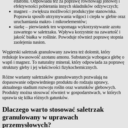
edafonu. Odpowiada też za poprawę równowagi jonowej i
efektywności pobierania innych składników odżywczych;
magnez – zwiększa możliwości produkcyjne stanowiska.
Poprawia sposób utrzymywania wilgoci i ciepła w glebie oraz
uruchamiania makro- i mikroelementów;
siarkę – pierwiastek ten wspomaga wykorzystywanie azotu
zawartego w saletrzaku. Wpływa korzystnie na zawartość i
jakość białka w roślinie. Powoduje również poprawę stopnia
zaolejenia nasion.
Węgierski saletrzak granulowany zawiera też dolomit, który
redukuje kwasowość azotanu amonu. Substancja wzbogaca glebę o
wapń i magnez. To naturalny minerał, który odpowiada za poprawę
struktury gleby i jej właściwości fizykochemicznych.
Różne warianty saletrzaków granulowanych pozwalają na
dopasowanie odpowiedniego produktu do rodzaju uprawy,
aktualnego stadium rozwoju roślin oraz warunków glebowych.
Produkty można stosować również w gospodarstwach, w których
uprawia się kilka różnych gatunków.
Dlaczego warto stosować saletrzak
granulowany w uprawach
przemysłowych?