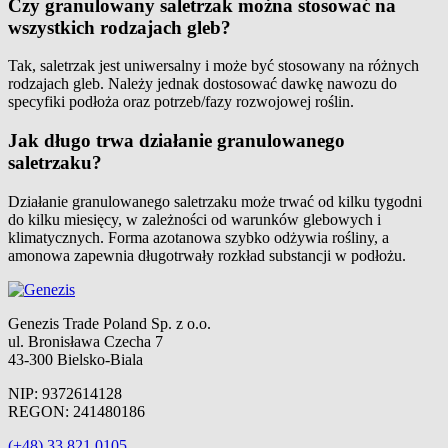
Czy granulowany saletrzak można stosować na
wszystkich rodzajach gleb?
Tak, saletrzak jest uniwersalny i może być stosowany na różnych
rodzajach gleb. Należy jednak dostosować dawkę nawozu do
specyfiki podłoża oraz potrzeb/fazy rozwojowej roślin.
Jak długo trwa działanie granulowanego
saletrzaku?
Działanie granulowanego saletrzaku może trwać od kilku tygodni
do kilku miesięcy, w zależności od warunków glebowych i
klimatycznych. Forma azotanowa szybko odżywia rośliny, a
amonowa zapewnia długotrwały rozkład substancji w podłożu.
Genezis Trade Poland Sp. z o.o.
ul. Bronisława Czecha 7
43-300 Bielsko-Biala
NIP: 9372614128
REGON: 241480186
(+48) 33 821 0105